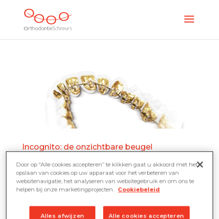
Incognito: de onzichtbare beugel
by
Natalie Schreurs
|
jun 8, 2021
|
Innovaties
Door op “Alle cookies accepteren” te klikken gaat u akkoord met het
opslaan van cookies op uw apparaat voor het verbeteren van
Wist je dat er echt een beugel bestaat die
websitenavigatie, het analyseren van websitegebruik en om ons te
helpen bij onze marketingprojecten.
Cookiebeleid
onzichtbaar is? Deze is er wel maar je ziet
de apparatuur niet omdat deze aan de
Alles afwijzen
Alle cookies accepteren